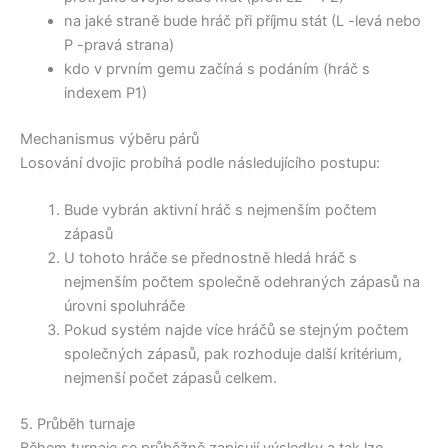
na jaké straně bude hráč při příjmu stát (L -levá nebo
P -pravá strana)
kdo v prvním gemu začíná s podáním (hráč s
indexem P1)
Mechanismus výběru párů
Losování dvojic probíhá podle následujícího postupu:
Bude vybrán aktivní hráč s nejmenším počtem
zápasů
U tohoto hráče se přednostně hledá hráč s
nejmenším počtem společně odehraných zápasů na
úrovni spoluhráče
Pokud systém najde více hráčů se stejným počtem
společných zápasů, pak rozhoduje další kritérium,
nejmenší počet zápasů celkem.
5. Průběh turnaje
Během turnaje se průběžně zapisují výsledky a tak lze