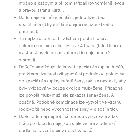
možno s každým a při tom střídali rovnoměrně levou
a pravou stranu kurtu).
Do turnaje se může přihlásit jednotlivec bez
spoluhráče (díky střídání stejně nemáte stálého
partnera).
Turnaj lze uspořádat i v lichém počtu hráčů a
dokonce i v minimální sestavě 4 hráčů (tato DoRoTo
vlastnost ušetří organizátorovi turnaje mnohé
starosti).
DoRoTo umožňuje definovat speciální skupinu hráčů,
pro kterou lze nastavit speciální podmínky (pokud se
do speciální skupiny zařadí ženy, tak lze nastavit, aby
byly vylosovány pouze dvojice můž+žena. Případně
lze povolit muž+muž, ale zakázat žena+žena. A
opačně. Podobné kombinace lze vytvořit ve vztahu
rodič+dítě nebo výkonnostně silný + slabší hráč).
DoRoTo turnaj neprobíhá formou vyřazování a tak
hráči po dobu turnaje jsou stále ve hře a odehrají
podle nastavení stejný počet zápasů.