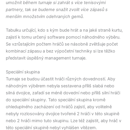
umožnit během turnaje si zahrát s více tenisovými
partnery, tak se budeme snažit zvolit více zápasů s
menším množstvím odehraných gemů.
Tabulku určující, kdo s kým bude hrát a na jaké straně kurtu,
zajistí k tomu určený software pomocí náhodného výběru.
Se vzrůstajícím počtem hráčů se násobně zvětšuje počet
kombinací zápasu a bez výpočetní techniky si lze těžko
představit úspěšný management turnaje.
Speciální skupina
Turnaje se budou účastit hráči různých dovedností. Aby
náhodným výběrem nebyla sestavena příliš slabá nebo
silná dvojice, zařadí se méně dovední nebo příliš silní hráči
do speciální skupiny. Tato speciální skupina kromě
ohleduplného zacházení od hráčů zajistí, aby volitelně
nebyly rozlosovány dvojice tvořené 2 hráči v této skupině
nebo 2 hráči mimo tuto skupinu. Lze též zajistit, aby hráč v
této speciální skupině nebyl vyhlášen vítězem.