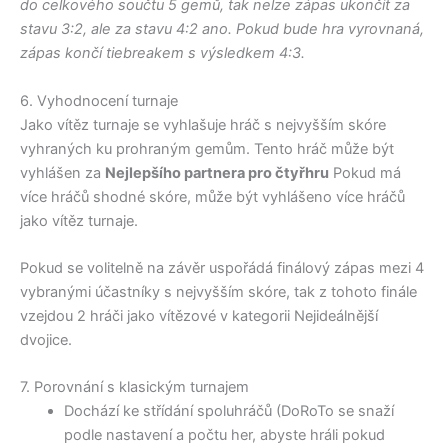
do celkového součtu 5 gemů, tak nelze zápas ukončit za
stavu 3:2, ale za stavu 4:2 ano. Pokud bude hra vyrovnaná,
zápas končí tiebreakem s výsledkem 4:3.
6. Vyhodnocení turnaje
Jako vítěz turnaje se vyhlašuje hráč s nejvyšším skóre
vyhraných ku prohraným gemům. Tento hráč může být
vyhlášen za
Nejlepšího partnera pro čtyřhru
Pokud má
více hráčů shodné skóre, může být vyhlášeno více hráčů
jako vítěz turnaje.
Pokud se volitelně na závěr uspořádá finálový zápas mezi 4
vybranými účastníky s nejvyšším skóre, tak z tohoto finále
vzejdou 2 hráči jako vítězové v kategorii Nejideálnější
dvojice.
7. Porovnání s klasickým turnajem
Dochází ke střídání spoluhráčů (DoRoTo se snaží
podle nastavení a počtu her, abyste hráli pokud