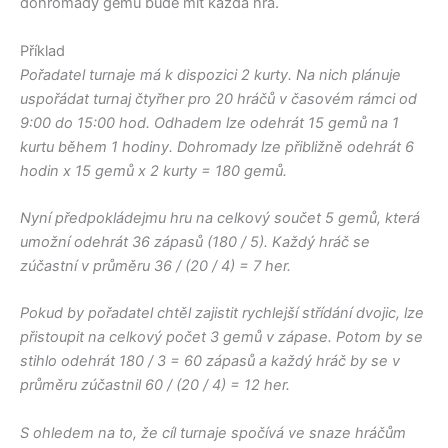
dohromady gemů bude mít každá hra.
Příklad
Pořadatel turnaje má k dispozici 2 kurty. Na nich plánuje
uspořádat turnaj čtyřher pro 20 hráčů v časovém rámci od
9:00 do 15:00 hod. Odhadem lze odehrát 15 gemů na 1
kurtu během 1 hodiny. Dohromady lze přibližně odehrát 6
hodin x 15 gemů x 2 kurty = 180 gemů.
Nyní předpokládejmu hru na celkový součet 5 gemů, která
umožní odehrát 36 zápasů (180 / 5). Každý hráč se
zúčastní v průměru 36 / (20 / 4) = 7 her.
Pokud by pořadatel chtěl zajistit rychlejší střídání dvojic, lze
přistoupit na celkový počet 3 gemů v zápase. Potom by se
stihlo odehrát 180 / 3 = 60 zápasů a každý hráč by se v
průměru zúčastnil 60 / (20 / 4) = 12 her.
S ohledem na to, že cíl turnaje spočívá ve snaze hráčům