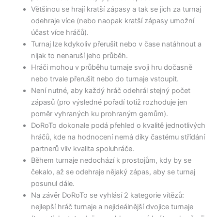
Většinou se hrají kratší zápasy a tak se jich za turnaj
odehraje více (nebo naopak kratší zápasy umožní
účast více hráčů).
Turnaj lze kdykoliv přerušit nebo v čase natáhnout a
nijak to nenaruší jeho průběh.
Hráči mohou v průběhu turnaje svoji hru dočasně
nebo trvale přerušit nebo do turnaje vstoupit.
Není nutné, aby každý hráč odehrál stejný počet
zápasů (pro výsledné pořadí totiž rozhoduje jen
poměr vyhraných ku prohraným gemům).
DoRoTo dokonale podá přehled o kvalitě jednotlivých
hráčů, kde na hodnocení nemá díky častému střídání
partnerů vliv kvalita spoluhráče.
Během turnaje nedochází k prostojům, kdy by se
čekalo, až se odehraje nějaký zápas, aby se turnaj
posunul dále.
Na závěr DoRoTo se vyhlásí 2 kategorie vítězů:
nejlepší hráč turnaje a nejideálnější dvojice turnaje