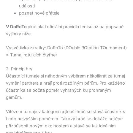
události
poznat nové přátele
V DoRoTo
plně platí oficiální pravidla tenisu až na popsané
vyjímky níže.
Vysvětlivka zkratky: DoRoTo (DOuble ROtation TOurnament)
= Turnaj rotujících čtyřher
2. Princip hry
Účastníci turnaje si náhodným výběrem několikrát za turnaj
vymění partnera a hrají proti rozdílným párům. Pro každého
účastníka se počítá poměr vyhraných ku prohraným
gemům.
Vítězem turnaje v kategorii nejlepší hráč se stává účastník s
tímto nejvyšším poměrem. Takový hráč se dokáže nejlépe
přizpůsobit novým okolnostem a stává se tak ideálním
spoluhráčem pro 4 hru.