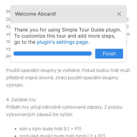
×
Příklad
Welcome Aboard!
Do speciální skupiny se mohou umístit rodiče hrajících dětí.
Když se nastaví, že nebudou vylosováni do dvojice 2 hráči
Thank you for using Simple Tour Guide plugin.
ve skupině ani 2 hráči mimo skupinu, zajistí se vždy dvojice
To customize this tour and add more steps,
rodič-dítě. Při volbě, že hráč ve speciální skupině nemůže
go to the
plugin's settings page.
vyhrát, se zajistí, že nebude jako vítěz vyhlášen rodič, ale
Finish
jen nejvýše posazené dítě.
Použití speciální skupiny je volitelné. Pokud budou hrát muži
přibližně stejné úrovně, ztrácí použití speciální skupiny
význam.
4. Začátek hry
Průběh hry určují náhodně vylosované zápasy. Z popisu
vylosovaných zápasů lze vyčíst:
kdo s kým bude hrát (L1 + P1)
proti jaké dvojici bude hrát (proti L2 + P2)