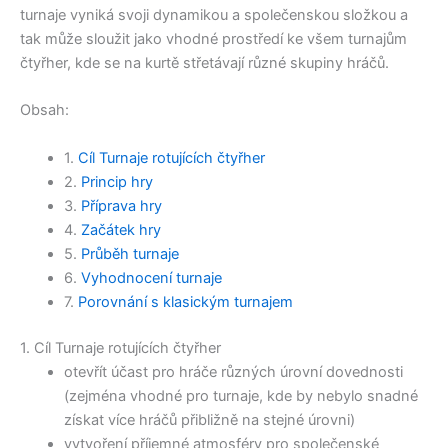
turnaje vyniká svoji dynamikou a společenskou složkou a
tak může sloužit jako vhodné prostředí ke všem turnajům
čtyřher, kde se na kurtě střetávají různé skupiny hráčů.
Obsah:
1.
Cíl Turnaje rotujících čtyřher
2.
Princip hry
3.
Příprava hry
4.
Začátek hry
5.
Průběh turnaje
6.
Vyhodnocení turnaje
7.
Porovnání s klasickým turnajem
1. Cíl Turnaje rotujících čtyřher
otevřít účast pro hráče různých úrovní dovednosti
(zejména vhodné pro turnaje, kde by nebylo snadné
získat více hráčů přibližně na stejné úrovni)
vytvoření příjemné atmosféry pro společenské